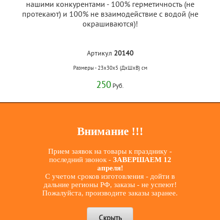
нашими конкурентами - 100% герметичность (не
протекают) и 100% не взаимодействие с водой (не
окрашиваются)!
Артикул
20140
Размеры - 23x30x5 (ДхШхВ) см
250
Руб.
Вес 0.05 кг.
Внимание !!!
Купить
Прием заявок на товары к празднику -
последний звонок -
ЗАВЕРШАЕМ 12
апреля!
С учетом сроков изготовления - дойти в
Вернуться на главную
дальние регионы РФ, заказы - не успеют!
Пожалуйста, производите заказы заранее.
Скрыть