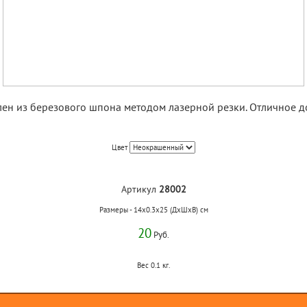
лен из березового шпона методом лазерной резки. Отличное до
Цвет
Артикул
28002
Размеры - 14x0.3x25 (ДхШхВ) см
20
Руб.
Вес 0.1 кг.
Купить